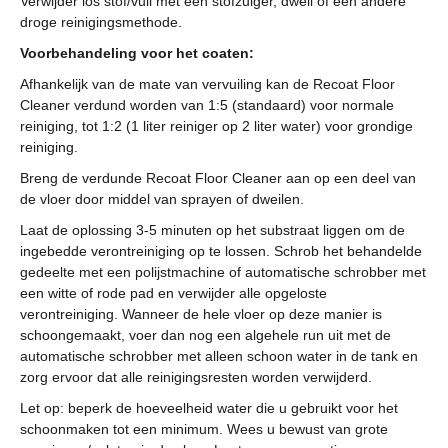
Verwijder los stof/vuil met een stofzuiger, dweil of een andere
droge reinigingsmethode.
Voorbehandeling voor het coaten:
Afhankelijk van de mate van vervuiling kan de Recoat Floor
Cleaner verdund worden van 1:5 (standaard) voor normale
reiniging, tot 1:2 (1 liter reiniger op 2 liter water) voor grondige
reiniging.
Breng de verdunde Recoat Floor Cleaner aan op een deel van
de vloer door middel van sprayen of dweilen.
Laat de oplossing 3-5 minuten op het substraat liggen om de
ingebedde verontreiniging op te lossen. Schrob het behandelde
gedeelte met een polijstmachine of automatische schrobber met
een witte of rode pad en verwijder alle opgeloste
verontreiniging. Wanneer de hele vloer op deze manier is
schoongemaakt, voer dan nog een algehele run uit met de
automatische schrobber met alleen schoon water in de tank en
zorg ervoor dat alle reinigingsresten worden verwijderd.
Let op: beperk de hoeveelheid water die u gebruikt voor het
schoonmaken tot een minimum. Wees u bewust van grote