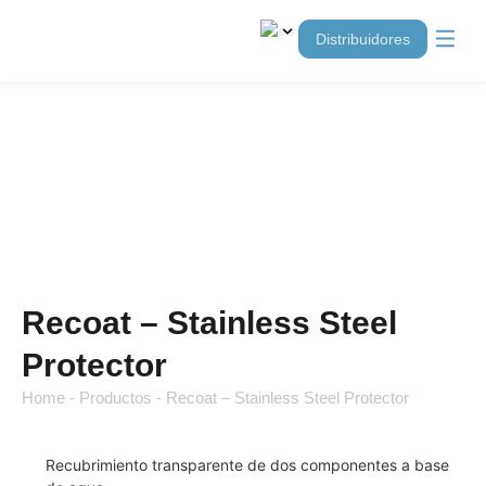
distribuidores
Para s
De acero 
Para sue
Para tej
Recoat – Stainless Steel
Protector
Home
-
Productos
-
Recoat – Stainless Steel Protector
Recubrimiento transparente de dos componentes a base