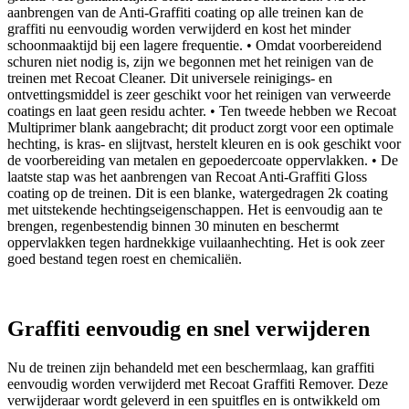
aanbrengen van de Anti-Graffiti coating op alle treinen kan de
graffiti nu eenvoudig worden verwijderd en kost het minder
schoonmaaktijd bij een lagere frequentie. • Omdat voorbereidend
schuren niet nodig is, zijn we begonnen met het reinigen van de
treinen met Recoat Cleaner. Dit universele reinigings- en
ontvettingsmiddel is zeer geschikt voor het reinigen van verweerde
coatings en laat geen residu achter. • Ten tweede hebben we Recoat
Multiprimer blank aangebracht; dit product zorgt voor een optimale
hechting, is kras- en slijtvast, herstelt kleuren en is ook geschikt voor
de voorbereiding van metalen en gepoedercoate oppervlakken. • De
laatste stap was het aanbrengen van Recoat Anti-Graffiti Gloss
coating op de treinen. Dit is een blanke, watergedragen 2k coating
met uitstekende hechtingseigenschappen. Het is eenvoudig aan te
brengen, regenbestendig binnen 30 minuten en beschermt
oppervlakken tegen hardnekkige vuilaanhechting. Het is ook zeer
goed bestand tegen roest en chemicaliën.
Graffiti eenvoudig en snel verwijderen
Nu de treinen zijn behandeld met een beschermlaag, kan graffiti
eenvoudig worden verwijderd met Recoat Graffiti Remover. Deze
verwijderaar wordt geleverd in een spuitfles en is ontwikkeld om