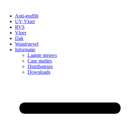
Anti-graffiti
UV Vloer
RVS
Vloer
Dak
Wand/gevel
Informatie
Laatste nieuws
Case studies
Distributeurs
Downloads